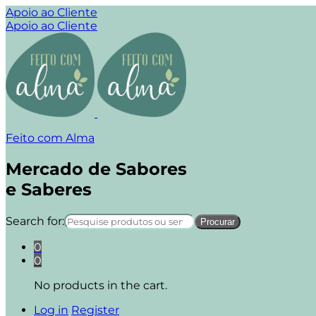
Apoio ao Cliente
Apoio ao Cliente
Feito com Alma
Mercado de Sabores
e Saberes
Search for:
0
0
No products in the cart.
Log in
Register