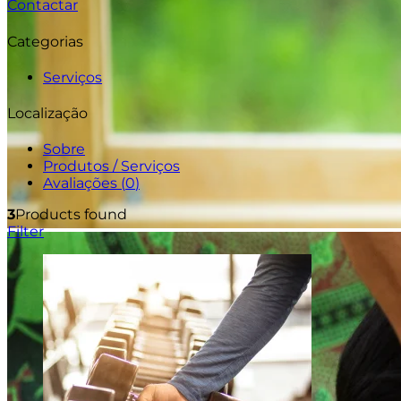
Contactar
Categorias
Serviços
Localização
Sobre
Produtos / Serviços
Avaliações (
0
)
3
Products found
Filter