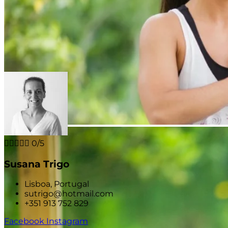





0/5
Susana Trigo
Lisboa, Portugal
sutrigo@hotmail.com
+351 913 752 829
Facebook
Instagram