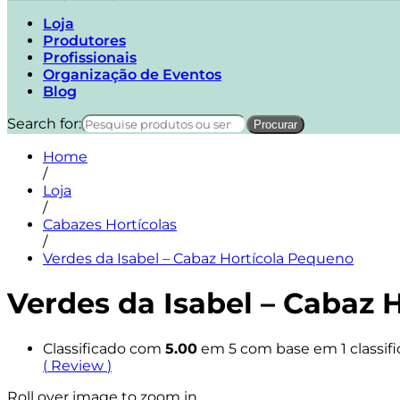
Loja
Produtores
Profissionais
Organização de Eventos
Blog
Search for:
Home
/
Loja
/
Cabazes Hortícolas
/
Verdes da Isabel – Cabaz Hortícola Pequeno
Verdes da Isabel – Cabaz 
Classificado com
5.00
em 5 com base em
1
classif
(
Review
)
Roll over image to zoom in