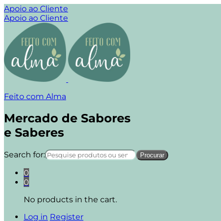
Apoio ao Cliente
Apoio ao Cliente
Feito com Alma
Mercado de Sabores
e Saberes
Search for:
0
0
No products in the cart.
Log in
Register