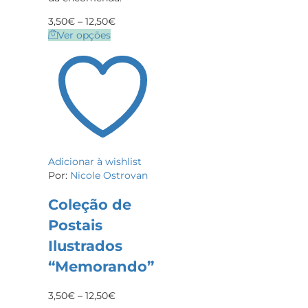
3,50
€
–
12,50
€
Ver opções
Adicionar à wishlist
Por:
Nicole Ostrovan
Coleção de
Postais
Ilustrados
“Memorando”
3,50
€
–
12,50
€