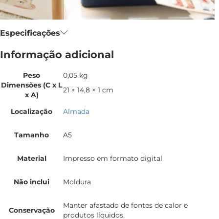
Especificações
Informação adicional
Peso
0,05 kg
Dimensões (C x L
21 × 14,8 × 1 cm
x A)
Localização
Almada
Tamanho
A5
Material
Impresso em formato digital
Não inclui
Moldura
Manter afastado de fontes de calor e
Conservação
produtos líquidos.