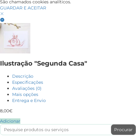
São chamados cookies analíticos.
GUARDAR E ACEITAR
Ilustração "Segunda Casa"
Descrição
Especificações
Avaliações (0)
Mais opções
Entrega e Envio
8,00
€
Adicionar
Search
for: