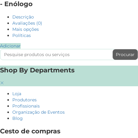
- Enólogo
Descrição
Avaliações (0)
Mais opções
Políticas
Adicionar
Search
for:
Shop By Departments
Loja
Produtores
Profissionais
Organização de Eventos
Blog
Cesto de compras