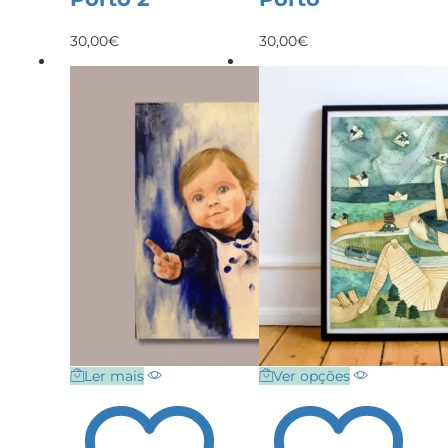
30,00
€
30,00
€
Ler mais
Ver opções