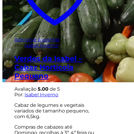
Adicionar à wishlist
Por:
Isabel Inverno
Verdes da Isabel –
Cabaz Hortícola
Pequeno
Avaliação
5.00
de 5
Por:
Isabel Inverno
Cabaz de legumes e vegetais
variados de tamanho pequeno,
com 6,5kg.
Compras de cabazes até
Domingo, recolhas à 3ª, 4ª feira ou