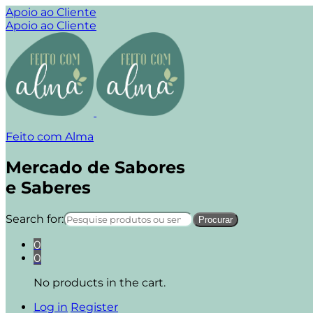
Apoio ao Cliente
Apoio ao Cliente
Feito com Alma
Mercado de Sabores
e Saberes
Search for:
0
0
No products in the cart.
Log in
Register