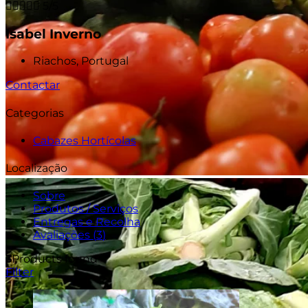





5/5
Isabel Inverno
Riachos, Portugal
Contactar
Categorias
Cabazes Hortícolas
Localização
Sobre
Produtos / Serviços
Entregas e Recolha
Avaliações (
3
)
3
Products found
Filter