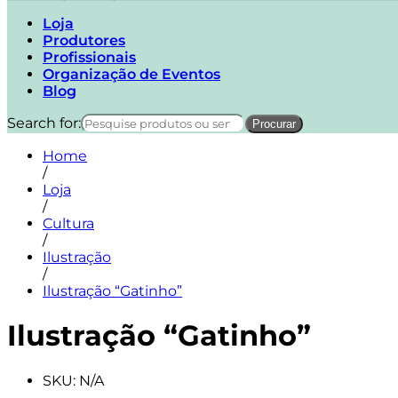
Loja
Produtores
Profissionais
Organização de Eventos
Blog
Search for:
Home
/
Loja
/
Cultura
/
Ilustração
/
Ilustração “Gatinho”
Ilustração “Gatinho”
SKU:
N/A