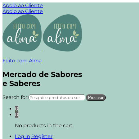
Apoio ao Cliente
Apoio ao Cliente
Feito com Alma
Mercado de Sabores
e Saberes
Search for:
0
0
No products in the cart.
Log in
Register