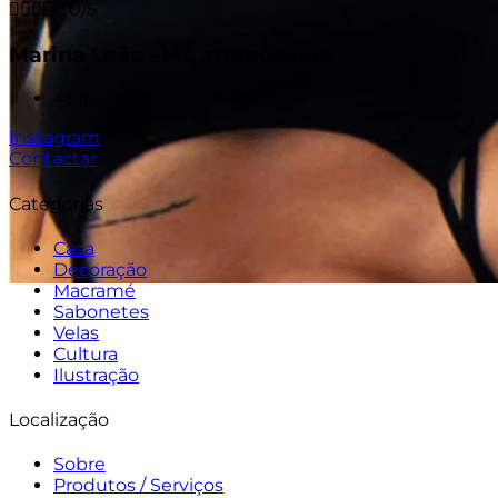





0/5
Marina Leão - ML artandesign
4610-211 Felgueiras, Portugal
Instagram
Contactar
Categorias
Casa
Decoração
Macramé
Sabonetes
Velas
Cultura
Ilustração
Localização
Sobre
Produtos / Serviços