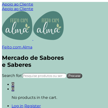
Apoio ao Cliente
Apoio ao Cliente
Feito com Alma
Mercado de Sabores
e Saberes
Search for:
0
0
No products in the cart.
Log in
Register